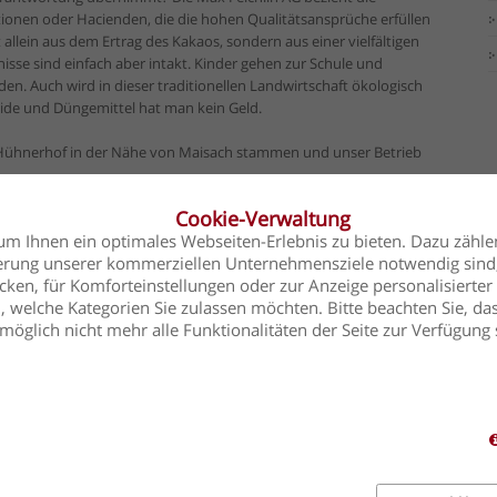
onen oder Hacienden, die die hohen Qualitätsansprüche erfüllen
allein aus dem Ertrag des Kakaos, sondern aus einer vielfältigen
nisse sind einfach aber intakt. Kinder gehen zur Schule und
en. Auch wird in dieser traditionellen Landwirtschaft ökologisch
izide und Düngemittel hat man kein Geld.
m Hühnerhof in der Nähe von Maisach stammen und unser Betrieb
Cookie-Verwaltung
hwalber die Olchinger Tafel berücksichtigt?
m Ihnen ein optimales Webseiten-Erlebnis zu bieten. Dazu zählen
uerung unserer kommerziellen Unternehmensziele notwendig sind, 
 Firma "Berchtesgadener Land" verwenden?
ken, für Komforteinstellungen oder zur Anzeige personalisierter 
 welche Kategorien Sie zulassen möchten. Bitte beachten Sie, das
öglich nicht mehr alle Funktionalitäten der Seite zur Verfügung 
CAFÉ OLCHING
KONTAKT
Name*