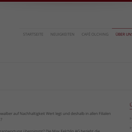
STARTSEITE
NEUIGKEITEN
CAFÉ OLCHING
ÜBER UN
Ü
hwalber auf Nachhaltigkeit Wert legt und deshalb in allen Filialen
t?
 Verantwortung übernimmt? Die Max Felchlin AG bezieht die