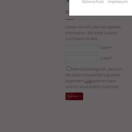
Datenschutz
Impressum
NEWSLETTER-ABO
Lassen Sie sich über Neuigkeiten
informieren. Mit dabei unsere
Lunchkarte im Abo.
Name*
E-Mail*
Hiermit bestätige ich, dass ich
die Datenschutzerklärung unter
folgendem
Link
gelesen habe
und ihr ausdrücklich zustimme.