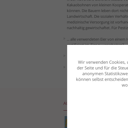
Kakaobohnen von kleinen Kooperati
können. Die Bauern leben dort nicht 
Landwirtschaft. Die sozialen Verhält
medizinische Versorgung ist vorhand
nachhaltig gewirtschaftet. Für Pest
... alle verwendeten Eier von eine
zertifiziert ist, Eier zu verarbeiten?
... dass die Confiserie Neßbach & Sc
Wir verwenden Cookies, u
der Seite und für die Ste
... dass wir die Milchprodukte der
anonymen Statistikzwec
können selbst entscheiden,
wom
AUSZEICHNUNGEN
Ausbildungs-
betrieb
...mehr.